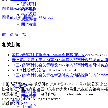
理论研讨
图书目录2026.pdf
内审准则
科研课题
图书征订单--批量征订模板.pdf
质量评估
团体标准
前一篇
后一篇
相关新闻
国际内部审计师协会2017年年会招募演讲人
2016-05-30 22
审计署办公厅关于2024至2025年度内部审计科研课题立
中国内部审计协会关于印发2022年内部审计理论研讨实
ACCA挑战考试公告
2018-06-13 13:43:41
中国内部审计协会关于在新冠肺炎疫情防控期间内部审计
中国内部审计协会.版权所有
京ICP备05047823号-1
京公网
职业教育
协会地址：北京市海淀区中关村南大街1号北京友谊宾馆嘉宾楼一层
面授培训班
联系电话：
点击查看
电子邮箱：xuanchuan@ciia.com.cn
网络培训
Copyright © 2018 . All rights reserved
资格考试
证书简介