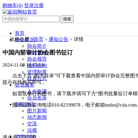
购物车(0)
登录
注册
首页
当前位置：
首页
>
通知公告
> 详情
协会概况
协会简介
中国内部审计协会图书征订
协会章程
协会领导
2024-11-08 14:15:14
组织机构
管理制度
点击下方“图书目录”可下载查看中国内部审计协会完整图书目录
联系方式
提示在线购买即可。
会员服务
入会申请
如需批量订购图书，请下载并填写下方“图书批量征订单模
会员名录
新闻资讯
图书业务咨询电话010-82199878，电子邮箱tushu@ciia.com.
图片新闻
动态新闻
交流
法规
学术准则
请点击下方下载：