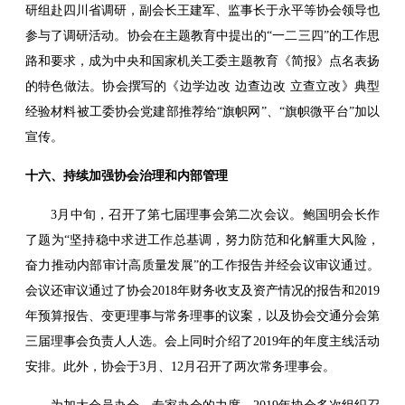
研组赴四川省调研，副会长王建军、监事长于永平等协会领导也
参与了调研活动。协会在主题教育中提出的“一二三四”的工作思
路和要求，成为中央和国家机关工委主题教育《简报》点名表扬
的特色做法。协会撰写的《边学边改 边查边改 立查立改》典型
经验材料被工委协会党建部推荐给“旗帜网”、“旗帜微平台”加以
宣传。
十六、持续加强协会治理和内部管理
3月中旬，召开了第七届理事会第二次会议。鲍国明会长作
了题为“坚持稳中求进工作总基调，努力防范和化解重大风险，
奋力推动内部审计高质量发展”的工作报告并经会议审议通过。
会议还审议通过了协会2018年财务收支及资产情况的报告和2019
年预算报告、变更理事与常务理事的议案，以及协会交通分会第
三届理事会负责人人选。会上同时介绍了2019年的年度主线活动
安排。此外，协会于3月、12月召开了两次常务理事会。