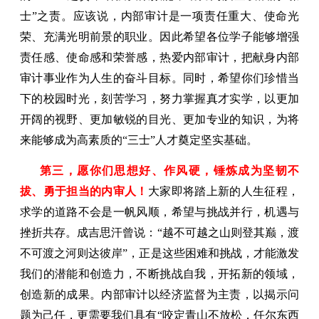
士”之责。应该说，内部审计是一项责任重大、使命光
荣、充满光明前景的职业。因此希望各位学子能够增强
责任感、使命感和荣誉感，热爱内部审计，把献身内部
审计事业作为人生的奋斗目标。同时，希望你们珍惜当
下的校园时光，刻苦学习，努力掌握真才实学，以更加
开阔的视野、更加敏锐的目光、更加专业的知识，为将
来能够成为高素质的“三士”人才奠定坚实基础。
第三，愿你们思想好、作风硬，锤炼成为坚韧不
拔、勇于担当的内审人！
大家即将踏上新的人生征程，
求学的道路不会是一帆风顺，希望与挑战并行，机遇与
挫折共存。成吉思汗曾说：“越不可越之山则登其巅，渡
不可渡之河则达彼岸”，正是这些困难和挑战，才能激发
我们的潜能和创造力，不断挑战自我，开拓新的领域，
创造新的成果。内部审计以经济监督为主责，以揭示问
题为己任，更需要我们具有“咬定青山不放松，任尔东西