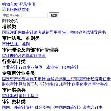
购物车(0)
登录
注册
图书分类
考试类
国际注册内部审计师考试辅导用书
|
审计师职称考试辅导用书
审计法规、准则类
审计法规、准则
审计理论及内部审计管理类
审计理论及内部审计管理
行业审计类
企业审计
|
行政事业单位、农业审计
|
金融审计
专项审计业务类
固定资产投资与施工审计
|
自然资源和生态环境审计
|
经济责任审
财税审计
|
风险管理与内部控制
|
合规审计
|
数字化审计
|
审计整改
审计实操类
审计案例
|
审计工具书
审计资料类
国内、外审计资料
|
财经图书
|
《中国内部审计》杂志合订本