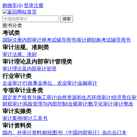
购物车(0)
登录
注册
图书分类
考试类
国际注册内部审计师考试辅导用书
|
审计师职称考试辅导用书
审计法规、准则类
审计法规、准则
审计理论及内部审计管理类
审计理论及内部审计管理
行业审计类
企业审计
|
行政事业单位、农业审计
|
金融审计
专项审计业务类
固定资产投资与施工审计
|
自然资源和生态环境审计
|
经济责任审
财税审计
|
风险管理与内部控制
|
合规审计
|
数字化审计
|
审计整改
审计实操类
审计案例
|
审计工具书
审计资料类
国内、外审计资料
|
财经图书
|
《中国内部审计》杂志合订本