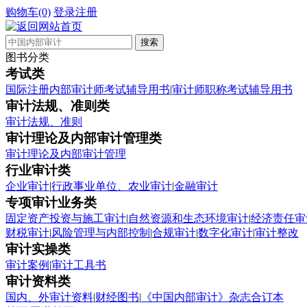
购物车(0)
登录
注册
图书分类
考试类
国际注册内部审计师考试辅导用书
|
审计师职称考试辅导用书
审计法规、准则类
审计法规、准则
审计理论及内部审计管理类
审计理论及内部审计管理
行业审计类
企业审计
|
行政事业单位、农业审计
|
金融审计
专项审计业务类
固定资产投资与施工审计
|
自然资源和生态环境审计
|
经济责任审
财税审计
|
风险管理与内部控制
|
合规审计
|
数字化审计
|
审计整改
审计实操类
审计案例
|
审计工具书
审计资料类
国内、外审计资料
|
财经图书
|
《中国内部审计》杂志合订本