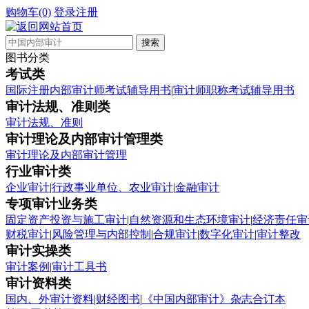
购物车(0)
登录
注册
图书分类
考试类
国际注册内部审计师考试辅导用书
|
审计师职称考试辅导用书
审计法规、准则类
审计法规、准则
审计理论及内部审计管理类
审计理论及内部审计管理
行业审计类
企业审计
|
行政事业单位、农业审计
|
金融审计
专项审计业务类
固定资产投资与施工审计
|
自然资源和生态环境审计
|
经济责任审
财税审计
|
风险管理与内部控制
|
合规审计
|
数字化审计
|
审计整改
审计实操类
审计案例
|
审计工具书
审计资料类
国内、外审计资料
|
财经图书
|
《中国内部审计》杂志合订本