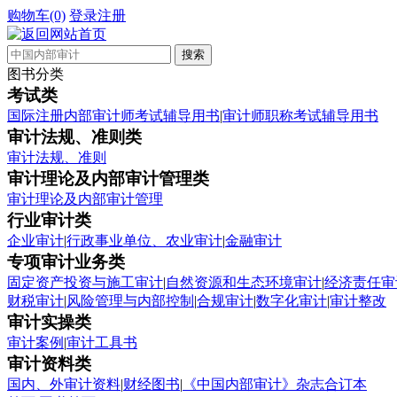
购物车(0)
登录
注册
图书分类
考试类
国际注册内部审计师考试辅导用书
|
审计师职称考试辅导用书
审计法规、准则类
审计法规、准则
审计理论及内部审计管理类
审计理论及内部审计管理
行业审计类
企业审计
|
行政事业单位、农业审计
|
金融审计
专项审计业务类
固定资产投资与施工审计
|
自然资源和生态环境审计
|
经济责任审
财税审计
|
风险管理与内部控制
|
合规审计
|
数字化审计
|
审计整改
审计实操类
审计案例
|
审计工具书
审计资料类
国内、外审计资料
|
财经图书
|
《中国内部审计》杂志合订本